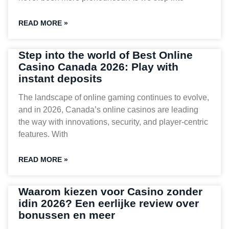
READ MORE »
Step into the world of Best Online
Casino Canada 2026: Play with
instant deposits
The landscape of online gaming continues to evolve,
and in 2026, Canada’s online casinos are leading
the way with innovations, security, and player-centric
features. With
READ MORE »
Waarom kiezen voor Casino zonder
idin 2026? Een eerlijke review over
bonussen en meer