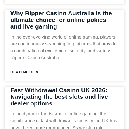
Why Ripper Casino Australia is the
ultimate choice for online pokies
and live gaming
In the ever-evolving world of online gaming, players
are continuously searching for platforms that provide
a combination of excitement, security, and variety.
Ripper Casino Australia
READ MORE »
Fast Withdrawal Casino UK 2026:
Navigating the best slots and live
dealer options
In the dynamic landscape of online gaming, the
significance of fast withdrawal casinos in the UK has
never been more pronounced. As we step into