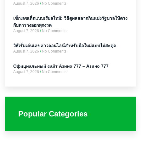
August 7, 2026
No Comments
เช็กเลขเด็ดแบบเรียลไทม์: วิธีดูผลสลากกินแบ่งรัฐบาลให้ตรง
กับตารางออกทุกงวด
August 7, 2026
No Comments
วิธีเริ่มเล่นเลขลาวออนไลน์สำหรับมือใหม่แบบไม่สะดุด
August 7, 2026
No Comments
Официальный сайт Азино 777 – Азино 777
August 7, 2026
No Comments
Popular Categories