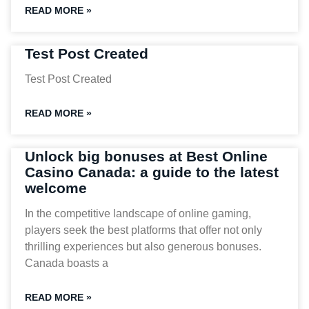
READ MORE »
Test Post Created
Test Post Created
READ MORE »
Unlock big bonuses at Best Online
Casino Canada: a guide to the latest
welcome
In the competitive landscape of online gaming,
players seek the best platforms that offer not only
thrilling experiences but also generous bonuses.
Canada boasts a
READ MORE »