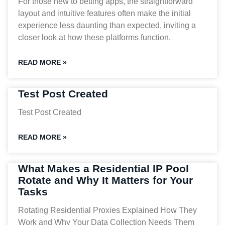
For those new to betting apps, the straightforward
layout and intuitive features often make the initial
experience less daunting than expected, inviting a
closer look at how these platforms function.
READ MORE »
Test Post Created
Test Post Created
READ MORE »
What Makes a Residential IP Pool
Rotate and Why It Matters for Your
Tasks
Rotating Residential Proxies Explained How They
Work and Why Your Data Collection Needs Them