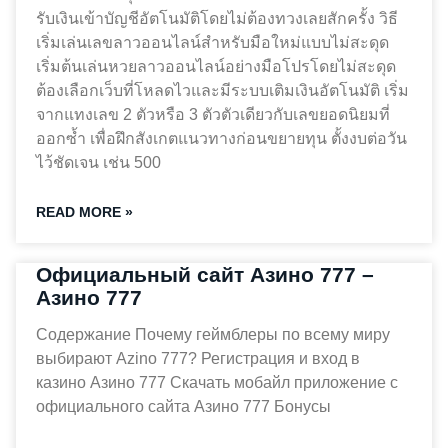
รับเงินเข้าบัญชีอัตโนมัติโดยไม่ต้องทวงเลยสักครั้ง วิธี
เริ่มเล่นเลขลาวออนไลน์สำหรับมือใหม่แบบไม่สะดุด
เริ่มต้นเล่นหวยลาวออนไลน์อย่างมือโปรโดยไม่สะดุด
ต้องเลือกเว็บที่โหลดไวและมีระบบเติมเงินอัตโนมัติ เริ่ม
จากแทงเลข 2 ตัวหรือ 3 ตัวตัวเดียวกับเลขยอดนิยมที่
ออกซ้ำ เพื่อฝึกสังเกตแนวทางก่อนขยายทุน ตั้งงบต่อวัน
ไว้ชัดเจน เช่น 500
READ MORE »
Официальный сайт Азино 777 –
Азино 777
Содержание Почему геймблеры по всему миру
выбирают Azino 777? Регистрация и вход в
казино Азино 777 Скачать мобайл приложение с
официального сайта Азино 777 Бонусы