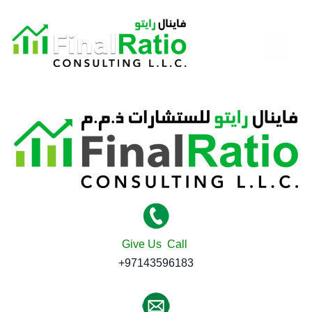
Give Us Call
+97143596183