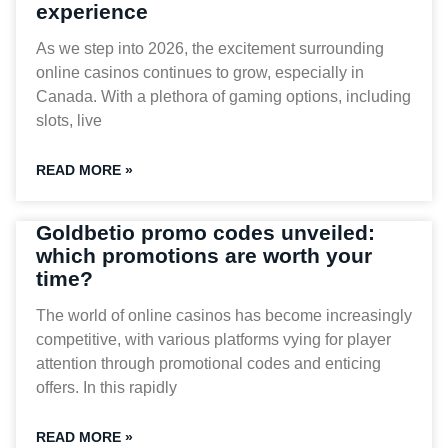
experience
As we step into 2026, the excitement surrounding
online casinos continues to grow, especially in
Canada. With a plethora of gaming options, including
slots, live
READ MORE »
Goldbetio promo codes unveiled:
which promotions are worth your
time?
The world of online casinos has become increasingly
competitive, with various platforms vying for player
attention through promotional codes and enticing
offers. In this rapidly
READ MORE »