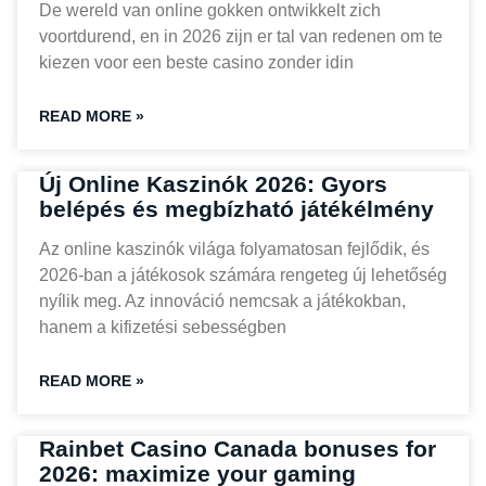
De wereld van online gokken ontwikkelt zich
voortdurend, en in 2026 zijn er tal van redenen om te
kiezen voor een beste casino zonder idin
READ MORE »
Új Online Kaszinók 2026: Gyors
belépés és megbízható játékélmény
Az online kaszinók világa folyamatosan fejlődik, és
2026-ban a játékosok számára rengeteg új lehetőség
nyílik meg. Az innováció nemcsak a játékokban,
hanem a kifizetési sebességben
READ MORE »
Rainbet Casino Canada bonuses for
2026: maximize your gaming