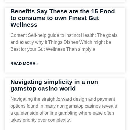
Benefits Say These are the 15 Food
to consume to own Finest Gut
Wellness
Content Self-help guide to Instinct Health: The goals
and exactly why It Things Dishes Which might be
Best for your Gut Wellness Than simply a
READ MORE »
Navigating simplicity in a non
gamstop casino world
Navigating the straightforward design and payment
options found in many non gamstop casinos reveals
a quieter side of online gambling where ease often
takes priority over complexity.